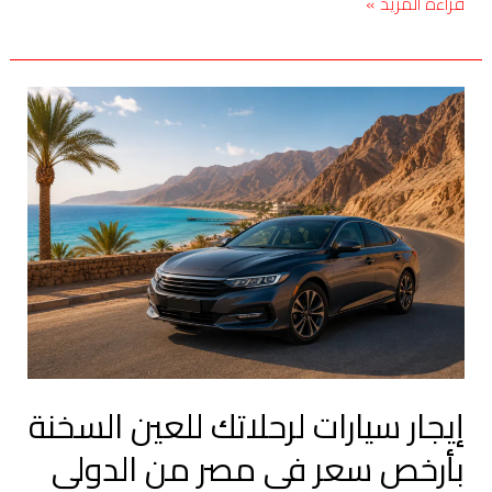
قراءة المزيد »
إيجار
سيارات
لرحلاتك
للعين
السخنة
بأرخص
سعر
في
مصر
من
الدولي
إيجار سيارات لرحلاتك للعين السخنة
ليموزين
بأرخص سعر في مصر من الدولي
2026