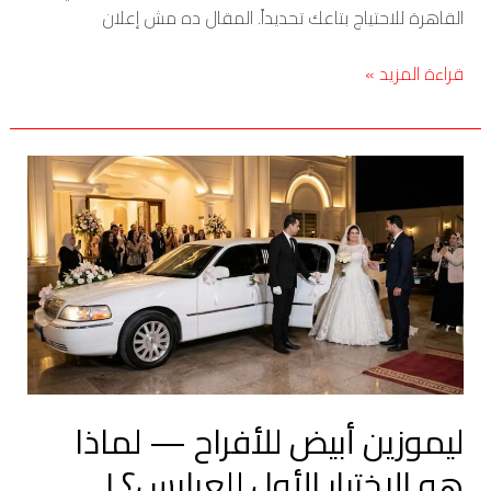
القاهرة للاحتياج بتاعك تحديداً. المقال ده مش إعلان
قراءة المزيد »
ليموزين
أبيض
للأفراح
—
لماذا
هو
الاختيار
الأول
للعرايس؟
ليموزين أبيض للأفراح — لماذا
|
الدولي
هو الاختيار الأول للعرايس؟ |