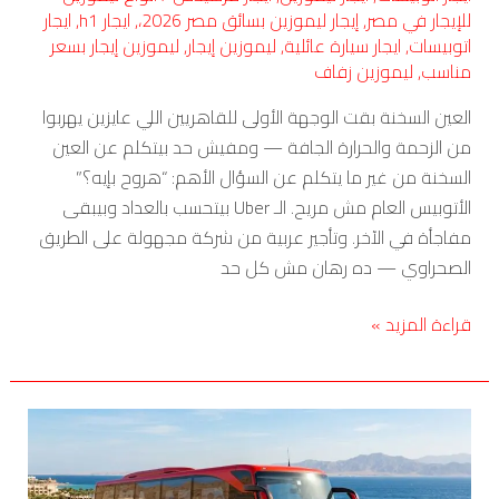
للإيجار في مصر
,
إيجار ليموزين بسائق مصر 2026،
,
ايجار h1
,
ايجار
اتوبيسات
,
ايجار سيارة عائلية
,
ليموزين إيجار
,
ليموزين إيجار بسعر
مناسب
,
ليموزين زفاف
العين السخنة بقت الوجهة الأولى للقاهريين اللي عايزين يهربوا
من الزحمة والحرارة الجافة — ومفيش حد بيتكلم عن العين
السخنة من غير ما يتكلم عن السؤال الأهم: “هروح بإيه؟”
الأتوبيس العام مش مريح. الـ Uber بيتحسب بالعداد وبيبقى
مفاجأة في الآخر. وتأجير عربية من شركة مجهولة على الطريق
الصحراوي — ده رهان مش كل حد
قراءة المزيد »
إيجار
أتوبيس
للرحلات