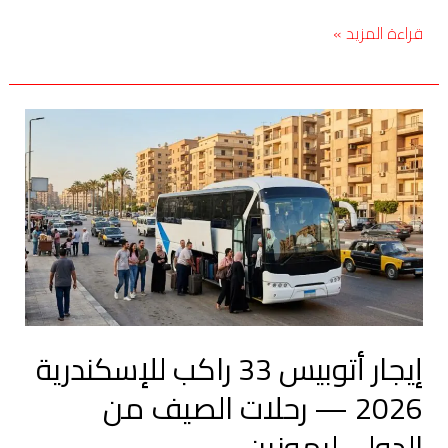
قراءة المزيد »
إيجار
أتوبيس
33
راكب
للإسكندرية
2026
—
رحلات
الصيف
إيجار أتوبيس 33 راكب للإسكندرية
من
الدولي
2026 — رحلات الصيف من
ليموزين
الدولي ليموزين