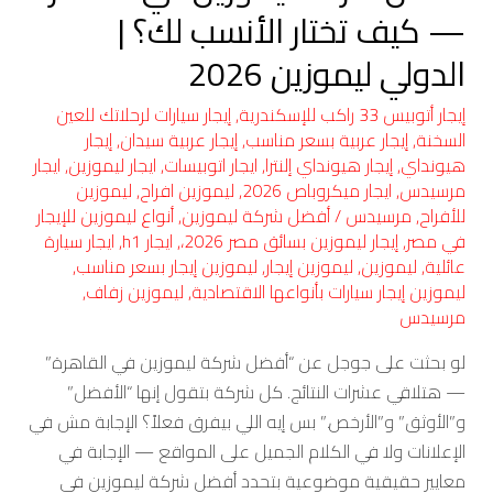
|
— كيف تختار الأنسب لك؟ |
الدولي
الدولي ليموزين 2026
ليموزين
2026
إيجار أتوبيس 33 راكب للإسكندرية
,
إيجار سيارات لرحلاتك للعين
السخنة
,
إيجار عربية بسعر مناسب
,
إيجار عربية سيدان
,
إيجار
هيونداي
,
إيجار هيونداي إلنترا
,
ايجار اتوبيسات
,
ايجار ليموزين
,
ايجار
مرسيدس
,
ايجار ميكروباص 2026
,
ليموزين افراح
,
ليموزين
للأفراح
,
مرسيدس
/
أفضل شركة ليموزين
,
أنواع ليموزين للإيجار
في مصر
,
إيجار ليموزين بسائق مصر 2026،
,
ايجار h1
,
ايجار سيارة
عائلية
,
ليموزين
,
ليموزين إيجار
,
ليموزين إيجار بسعر مناسب
,
ليموزين إيجار سيارات بأنواعها الاقتصادية
,
ليموزين زفاف
,
مرسيدس
لو بحثت على جوجل عن “أفضل شركة ليموزين في القاهرة”
— هتلاقي عشرات النتائج. كل شركة بتقول إنها “الأفضل”
و”الأوثق” و”الأرخص.” بس إيه اللي بيفرق فعلاً؟ الإجابة مش في
الإعلانات ولا في الكلام الجميل على المواقع — الإجابة في
معايير حقيقية موضوعية بتحدد أفضل شركة ليموزين في