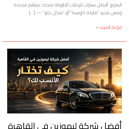
السريع. أفضل سيارات للرحلات الطويلة بتتحدد بمعايير محددة
ومش مجرد “ماركة كويسة” أو “شكل حلو” — […]
قراءة المزيد »
أفضل
شركة
ليموزين
في
القاهرة
—
كيف
تختار
الأنسب
أفضل شركة ليموزين في القاهرة
لك؟