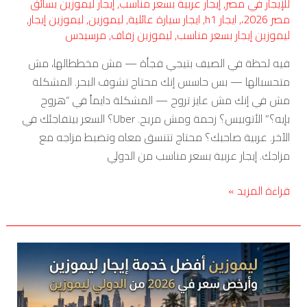
للإيجار في مصر
,
إيجار عربية بسعر مناسب
,
إيجار ليموزين بسائق
مصر 2026،
,
ايجار h1
,
ايجار سيارة عائلية
,
ليموزين
,
ليموزين إيجار
,
ليموزين إيجار بسعر مناسب
,
ليموزين زفاف
,
مرسيدس
فيه لحظة في الصيف بتيجي فجأة — مش مخططالها، مش
متحسبالها — بس حاسس إنك محتاج تشوف البحر. المشكلة
مش في إنك مش عايز تروح — المشكلة دايماً في “هروح
بإيه؟” الأتوبيس؟ زحمة ومش مريح. Uber؟ السعر بيتفاجئك في
الآخر. عربية صاحبك؟ محتاج تتنسق معاه وتضبط مزاجه مع
مزاجك. إيجار عربية بسعر مناسب من الدولي
قراءة المزيد »
ليموزين
أفضل
خدمة
إيجار