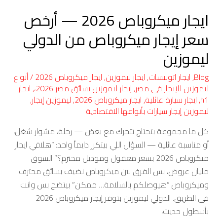
من
ايجار ميكروباص 2026 — أرخص
الدولي
ليموزين
سعر إيجار ميكروباص من الدولي
ليموزين
Blog
,
ايجار اتوبيسات
,
ايجار ليموزين
,
ايجار ميكروباص 2026
/
أنواع
ليموزين للإيجار في مصر
,
إيجار ليموزين بسائق مصر 2026،
,
ايجار
h1
,
ايجار سيارة عائلية
,
ايجار ميكروباص 2026
,
ليموزين إيجار
,
ليموزين إيجار سيارات بأنواعها الاقتصادية
كل ما مجموعة بتحتاج تتحرك مع بعض — رحلة، مشوار شغل،
أو مناسبة عائلية — السؤال اللي بيتكرر دايماً واحد: “هلاقي ايجار
ميكروباص 2026 بسعر معقول وموديل محترم؟” السوق
مليان عروض، بس الفرق بين ميكروباص نضيف بسائق محترف
وميكروباص “هيوصلكم بالسلامة… ممكن” بيتضح بس وانت
في الطريق. الدولي ليموزين بتوفر إيجار ميكروباص 2026
بأسطول حديث،