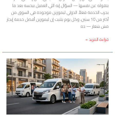
بتقوله عن نفسها — السؤال إيه اللي العميل بيحسه بعد ما
يجرب الخدمة فعلاً. الدولي ليموزين موجودة في السوق من
أكتر من 10 سنين، وكل يوم بتثبت إن ليموزين أفضل خدمة إيجار
مش شعار — ده
قراءة المزيد »
ايجار
ميكروباص
2026
—
أرخص
سعر
إيجار
ميكروباص