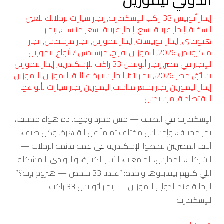
إيجار أتوبيس 33 راكب للإسكندرية
,
إيجار سيارات لرحلاتك للعين
السخنة
,
إيجار عربية بسع
,
إيجار عربية بسعر مناسب
,
إيجار
هيونداي
,
ايجار اتوبيسات
,
ايجار ليموزين
,
ايجار مرسيدس
,
ايجار
ميكروباص 2026
,
ليموزين افراح
,
مرسيدس
/
أنواع ليموزين
للإيجار في مصر
,
إيجار أتوبيس 33 راكب للإسكندرية
,
إيجار ليموزين
بسائق مصر 2026،
,
ايجار h1
,
ايجار سيارة عائلية
,
ليموزين
,
ليموزين
إيجار
,
ليموزين إيجار بسعر مناسب
,
ليموزين إيجار سيارات بأنواعها
الاقتصادية
,
مرسيدس
الإسكندرية في الصيف — مش مجرد وجهة. ده هواء مختلف،
بحر مختلف، وإحساس مختلف تماماً عن القاهرة. وكل صيف،
آلاف المصريين بيحطوا الإسكندرية في قمة قائمة الرحلات —
الشركات، المدارس، الجامعات، الأسر الكبيرة، والنوادي. المشكلة
اللي كلهم بيقابلوها واحدة: “عندنا 33 شخص — هنروح بإيه؟”
الإجابة عند الدولي ليموزين — إيجار أتوبيس 33 راكب
للإسكندرية