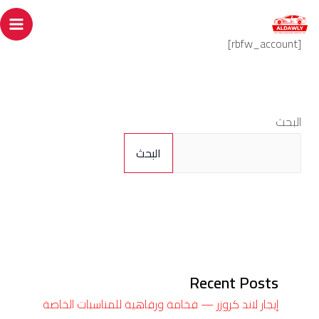
خطي
ain
لى
enu
[rbfw_account]
لمحتوى
البحث
البحث
Recent Posts
إيجار لاند كروزر — فخامة ورفاهية للمناسبات الخاصة