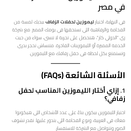
في مصر
في النهاية، اختيار
ليموزين لحفلات الزفاف
بيديك لمسة من
الفخامة والرفاهية اللي تستحقها في يومك المميز. مع شركة
زي “الدولي كار”، هتحصل على تجربة لا تنسى، سواء من حيث
الخدمة المميزة أو الليموزينات الفاخرة. متنساش تحجز بدري
وتستمتع بكل لحظة في حفل زفافك مع الليموزين.
الأسئلة الشائعة (FAQs)
1.
إزاي أختار الليموزين المناسب لحفل
زفافي؟
اختيار الليموزين بيكون بناءً على عدد الأشخاص اللي هيكونوا
معاك في العربية، ونوع الفخامة اللي بتدور عليها. تقدر تشوف
الصور وتتواصل مع الشركة للاستفسار.