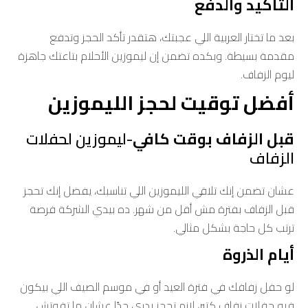
التأكيد والدفع
بعد ما تختار العربية اللي عجبتك، هتقدر تأكد الحجز وتدفع
مقدمة بسيطة. وبكده تضمن إن ليموزين الأحلام بتاعتك جاهزة
ليوم الزفاف.
أفضل توقيت لحجز الليموزين
قبل الزفاف بوقت كافي
-ليموزين لحفلات
الزفاف
عشان تضمن إنك تلاقي الليموزين اللي تناسبك، يفضل إنك تحجز
قبل الزفاف بفترة مش أقل من شهر. ده بيدي الشركة فرصة
ترتب كل حاجة بشكل مثالي.
أيام الذروة
لو حفل زفافك في فترة العيد أو في موسم الصيف اللي بيكون
فيه حفلات زفاف كتير، لازم تحجز بدري جدًا عشان ما تفوتش