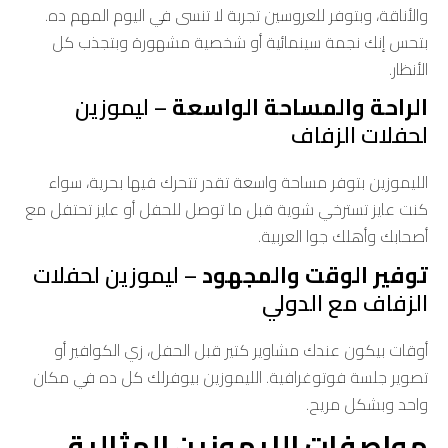
والأناقة، وبتوفر للعروسين تجربة لا تنسى في اليوم المهم ده.
بتحس إنك نجمة سينمائية أو شخصية مشهورة وبتجذب كل
الأنظار.
الراحة والمساحة الواسعة
– ليموزين
لحفلات الزفاف
الليموزين بتوفر مساحة واسعة تقدر تتحرك فيها بحرية، سواء
كنت عايز تسترخي شوية قبل ما توصل للحفل أو عايز تحتفل مع
أصحابك وأهلك جوا العربية.
توفير الوقت والمجهود
– ليموزين لحفلات
الزفاف مع الدولي
أوقات بيكون عندك مشاوير كتير قبل الحفل، زي الكوافير أو
تصوير جلسة فوتوغرافية. الليموزين بيوفرلك كل ده في مكان
واحد وبشكل مريح.
مواصفات الليموزين المثالية