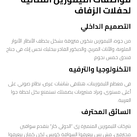
لحفلات الزفاف
التصميم الداخلي
من جوه، الليموزين بتكون متزوقة بشكل يخطف الأنظار. الأنوار
الملونة، والأثاث المريح، والديكور الفاخر بيخليك تحس إنك في جناح
فندق خمس نجوم.
التكنولوجيا والترفيه
في معظم الليموزينات، هتلاقي شاشات عرض، نظام صوتي على
أعلى مستوى، وبراد مشروبات يضمنلك تستمتع بكل لحظة جوا
العربية.
السائق المحترف
شركات الليموزين المتميزة زي “الدولي كار” بتقدم سواقين
محترفين، مش بس بيعرفوا السواقة كويس، لكن كمان بيعرفوا