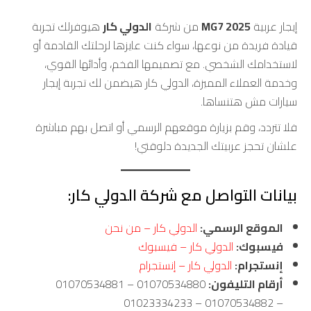
إيجار عربية
MG7 2025
من شركة
الدولي كار
هيوفرلك تجربة
قيادة فريدة من نوعها، سواء كنت عايزها لرحلتك القادمة أو
لاستخدامك الشخصي. مع تصميمها الفخم، وأدائها القوي،
وخدمة العملاء المميزة، الدولي كار هيضمن لك تجربة إيجار
سيارات مش هتنساها.
فلا تتردد، وقم بزيارة موقعهم الرسمي أو اتصل بهم مباشرة
علشان تحجز عربيتك الجديدة دلوقتي!
بيانات التواصل مع شركة الدولي كار:
الموقع الرسمي:
الدولي كار – من نحن
فيسبوك:
الدولي كار – فيسبوك
إنستجرام:
الدولي كار – إنستجرام
أرقام التليفون:
01070534880 – 01070534881
– 01070534882 – 01023334233