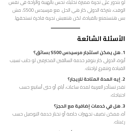
لو بتدور على تجربة مميزة تخليك تحس بالهيبة والراحة في نفس
الوقت، شركة الدولي كار هي الحل. مع مرسيدس S500، مش
بس هتستمتع بالقيادة، لكن هتعيش تجربة فاخرة تستحقها.
الأسئلة الشائعة
1. هل يمكن استئجار مرسيدس S500 بسائق؟
أيوة، الدولي كار بتوفر خدمة السائقين المحترفين لو حابب تسيب
القيادة وتتفرغ لراحتك.
2. إيه المدة المتاحة للإيجار؟
تقدر تستأجر العربية لمدة ساعات، أيام، أو حتى أسابيع حسب
احتياجك.
3. هل في خدمات إضافية مع الحجز؟
آه، ممكن تضيف تجهيزات خاصة أو تختار خدمة التوصيل حسب
رغبتك.