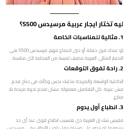
ليه تختار ايجار عربية مرسيدس S500؟
1. مثالية للمناسبات الخاصة
لو عندك فرح، حفلة، أو حتى اجتماع مهم، مرسيدس S500 هي
الاختيار المثالي. العربية بتضيف لمسة من الفخامة لأي مناسبة.
2. راحة تفوق التوقعات
الداخلية الواسعة والمريحة بتخليك تحس وكأنك في جناح فخم
مش عربية. كل التفاصيل معمولة عشان تقدم تجربة مريحة بلا
منازع.
3. انطباع أول يدوم
مفيش شك إن العربية دي هتسيب انطباع قوي عند أي حد
يشوفها. لو بتدور على وسيلة تنقل تلفت الأنظار، يبقى مرسيدس