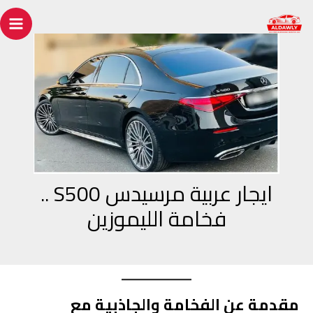
خطي
Post
ain
لى
navigation
enu
لمحتوى
ايجار عربية مرسيدس S500 ..
فخامة الليموزين
مقدمة عن الفخامة والجاذبية مع