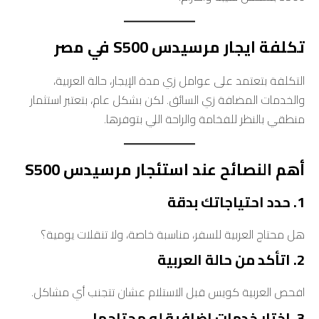
تكلفة ايجار مرسيدس S500 في مصر
التكلفة بتعتمد على عوامل زي مدة الإيجار، حالة العربية،
والخدمات المضافة زي السائق. لكن بشكل عام، بتعتبر استثمار
منطقي بالنظر للفخامة والراحة اللي بتوفرها.
أهم النصائح عند استئجار مرسيدس S500
1. حدد احتياجاتك بدقة
هل محتاج العربية للسفر، مناسبة خاصة، ولا تنقلات يومية؟
2. اتأكد من حالة العربية
افحص العربية كويس قبل الاستلام عشان تتجنب أي مشاكل.
3. اختار خدمات إضافية لو محتاجها