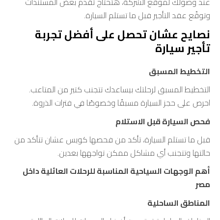
عند وصولك لموقع الشركة، هتحتاج تقدم بعض المستندات
وتوقّع عقد التأجير قبل ما تستلم السيارة.
نصايح عشان تحصل على أفضل تجربة
تأجير سيارة
التخطيط المسبق
التخطيط المسبق لرحلتك بيساعدك تتجنب كتير من المتاعب.
احرص على حجز السيارة مسبقًا وخصوصًا في فترات الذروة.
فحص السيارة قبل الاستلام
قبل ما تستلم السيارة، تأكد من فحصها كويس عشان تتأكد من
حالتها وتتجنب أي مشاكل ممكن تواجهها بعدين.
أهم الوجهات السياحية المناسبة للرحلات العائلية داخل
مصر
المناطق الساحلية