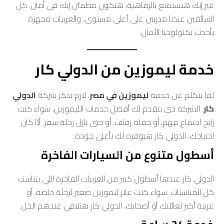
غير إنك هتستمتع بالرفاهية، هتكون مطمئن إنك في أمان. كل
السائقين عندنا مدربين على أعلى مستوى، والعربيات مجهزة
بأحدث تكنولوجيا الأمان.
خدمة ليموزين من الدولي كار
لما نتكلم عن خدمة
ليموزين في مصر
، لازم نذكر شركة
الدولي
كار
. الشركة دي بتقدم لك أفضل خدمات الليموزين، سواء كنت
رايح اجتماع مهم، أو حفلة زفاف، أو حتى نازل رحلة سفر. أيًا كان
احتياجك، الدولي كار هيوفره لك بأعلى جودة.
أسطول متنوع من السيارات الفاخرة
الدولي كار عندها أسطول كبير من العربيات الفاخرة اللي بتناسب
كل المناسبات. سواء كنت عايز ليموزين صغير لرحلة خاصة، أو
عربية أكبر لعائلتك أو أصحابك، الدولي كار هتلاقي عندهم الحل.