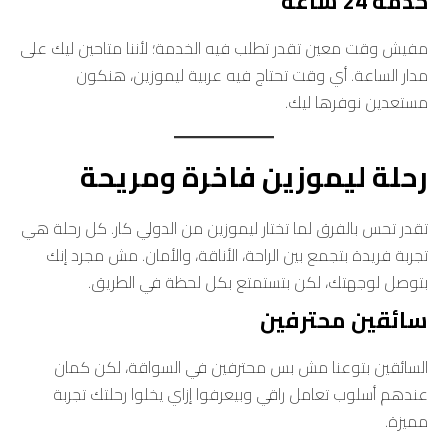
خدمة 24 ساعة
مفيش وقت معين تقدر تطلب فيه الخدمة؛ لأننا متاحين ليك على
مدار الساعة. أي وقت تحتاج فيه عربية ليموزين، هنكون
مستعدين نوفرها ليك.
رحلة ليموزين فاخرة ومريحة
تقدر تحس بالفرق لما تختار ليموزين من الدولي كار. كل رحلة هي
تجربة فريدة بتجمع بين الراحة، الأناقة، والأمان. مش مجرد إنك
بتوصل لوجهتك، لكن بتستمتع بكل لحظة في الطريق.
سائقين محترفين
السائقين بتوعنا مش بس محترفين في السواقة، لكن كمان
عندهم أسلوب تعامل راقي وبيعرفوا إزاي يخلوا رحلتك تجربة
مميزة.