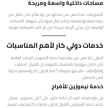
مساحات داخلية واسعة ومريحة
الليموزينات عندنا مش بس شكلها من برة فاخر، لكن كمان من
جوة مساحتها واسعة وتقدر ترتاح فيها بكل سهولة. المساحات
الواسعة دي بتخلي الرحلة مريحة حتى لو كانت المسافة طويلة.
خدمات دولي كار لأهم المناسبات
الدولي كار مش بس بيقدموا خدمة الليموزين للرحلات العادية،
لكن كمان بيهتموا بالمناسبات المهمة زي الأفراح، الحفلات،
والمؤتمرات. عايز تبهر ضيوفك؟ اختار الدولي كار واستمتع بتجربة
مش هتتنسي.
خدمة ليموزين للأفراح
في يوم فرحك، لازم كل حاجة تكون على أعلى مستوى. عشان
كده، خدمة الليموزين للأفراح بتكون مميزة جدًا وبتضيف لمسة