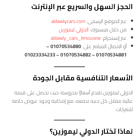
الحجز السهل والسريع عبر الإنترنت
عبر الموقع الرسمي:
aldawlycars.com
من خلال فيسبوك:
الدولي ليموزين
عبر إنستجرام:
aldawly_cars_limousine
أو الاتصال المباشر على:
01070534880 –
01070534881 – 01070534882 – 01023334233
الأسعار التنافسية مقابل الجودة
الدولي ليموزين تقدم أسعارًا مدروسة، حيث تحصل على قيمة
عالية مقابل كل جنيه تدفعه، مع إمكانية وجود عروض خاصة
للشركات.
لماذا تختار الدولي ليموزين؟