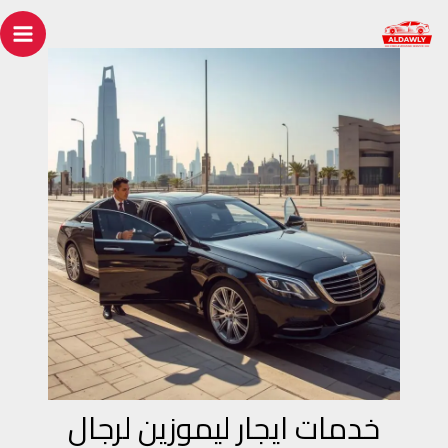
خطي
Post
ain
لى
navigation
enu
لمحتوى
خدمات ايجار ليموزين لرجال