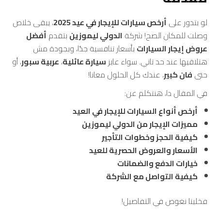
لو بتدور على
أرخص سيارات للإيجار في عيد 2025
، يبقى خلاص
وصلت للمكان الصح! شركة
الدولي ليموزين
بتقدم
أفضل
عروض إيجار السيارات
بأسعار تنافسية جدًا، وبجودة مش
هتلاقيها عند حد تاني. سواء عايز
سيارة عائلية
،
عربية سبور
، أو
حتى
فان كبير
، عندك كل الحلول معانا!
في المقال دا، هنتكلم عن:
أرخص أنواع السيارات للإيجار في العيد
مميزات الإيجار من الدولي ليموزين
كيفية الحجز وخطوات التأجير
الأسعار والعروض الحصرية للعيد
خيارات الدفع والضمانات
كيفية التواصل مع الشركة
فخلينا نغوص في التفاصيل!