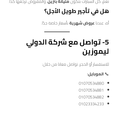
نعم، كل السيارات بتكون
مليانة بنزين
، والمفروض ترجعها كدا.
هل في تأجير طويل الأجل؟
أه، عندنا
عروض شهرية
بأسعار خاصة جدًا.
5- تواصل مع شركة الدولي
ليموزين
للاستفسار أو الحجز، تواصل معانا من خلال:
📞
الموبايل:
01070534880
01070534881
01070534882
01023334233