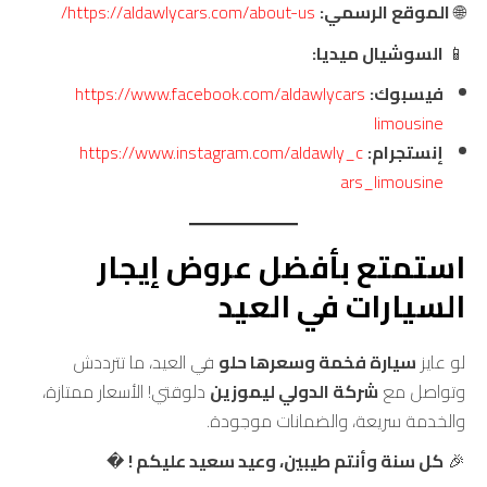
🌐
الموقع الرسمي:
https://aldawlycars.com/about-us/
📱
السوشيال ميديا:
فيسبوك:
https://www.facebook.com/aldawlycars
limousine
إنستجرام:
https://www.instagram.com/aldawly_c
ars_limousine
استمتع بأفضل عروض إيجار
السيارات في العيد
لو عايز
سيارة فخمة وسعرها حلو
في العيد، ما تترددش
وتواصل مع
شركة الدولي ليموزين
دلوقتي! الأسعار ممتازة،
والخدمة سريعة، والضمانات موجودة.
🎉
كل سنة وأنتم طيبين، وعيد سعيد عليكم !
�