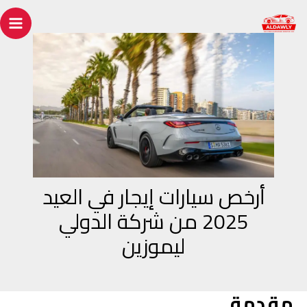
خطي
Post
ain
لى
navigation
enu
لمحتوى
أرخص سيارات إيجار في العيد
2025 من شركة الدولي
ليموزين
مقدمة