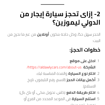
2- إزاى تحجز سيارة إيجار من
الدولي ليموزين؟
الحجز سهل جدًا، وكل حاجة بتكون
أونلاين
من غير ما تخرج من
البيت:
خطوات الحجز:
ادخل على موقع
الشركة
:
https://aldawlycars.com/about-us/
اختار نوع السيارة
والمدة المناسبة ليك.
أكمل بيانات الحجز
(الاسم، رقم التليفون، تاريخ
الاستلام).
اختار طريقة الدفع
(كاش، تحويل بنكي، أو باي بال).
استلم السيارة
في الموعد المحدد من الفرع أو
توصيل لحد عندك.