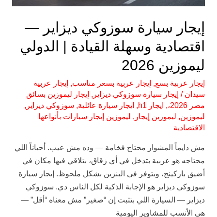
|
إيجار سيارة سوزوكي ديزاير —
الدولي
ليموزين
اقتصادية وسهلة القيادة | الدولي
2026
ليموزين 2026
إيجار عربية بسع
,
إيجار عربية بسعر مناسب
,
إيجار عربية
سيدان
/
إيجار سيارة سوزوكي ديزاير
,
إيجار ليموزين بسائق
مصر 2026،
,
ايجار h1
,
ايجار سيارة عائلية
,
سوزوكي ديزاير
,
ليموزين
,
ليموزين إيجار
,
ليموزين إيجار سيارات بأنواعها
الاقتصادية
مش دايماً المشوار محتاج فخامة — وده مش عيب. أحياناً اللي
محتاجه هو عربية بتدخل في أي زقاق، بتلاقي فيها مكان في
أضيق باركينج، وبتوفر في البنزين بشكل ملحوظ. إيجار سيارة
سوزوكي ديزاير هو الإجابة الذكية لكل الناس دي. سوزوكي
ديزاير — السيارة اللي بتثبت إن “صغير” مش معناه “أقل” —
هي الأنسب للمشاوير اليومية