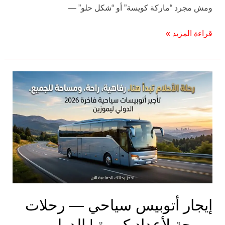
ومش مجرد “ماركة كويسة” أو “شكل حلو” —
قراءة المزيد »
إيجار
أتوبيس
سياحي
—
رحلات
مريحة
لأعداد
كبيرة
|
الدولي
إيجار أتوبيس سياحي — رحلات
ليموزين
مريحة لأعداد كبيرة | الدولي