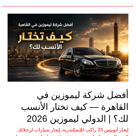
أفضل
شركة
ليموزين
في
القاهرة
—
كيف
تختار
الأنسب
لك؟
أفضل شركة ليموزين في
|
القاهرة — كيف تختار الأنسب
الدولي
ليموزين
لك؟ | الدولي ليموزين 2026
2026
إيجار أتوبيس 33 راكب للإسكندرية
,
إيجار سيارات لرحلاتك