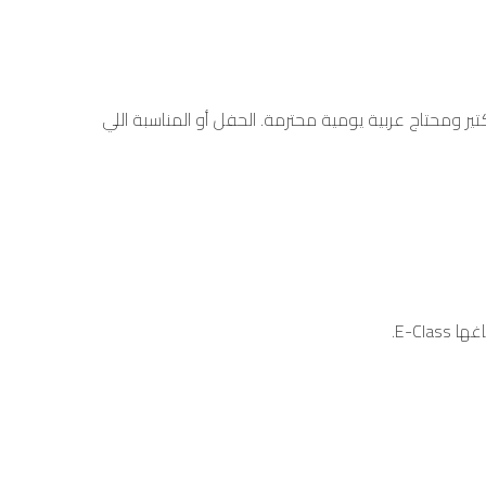
عر S-Class. رجل الأعمال اللي بيجي اجتماعات كتير ومحتاج عربية يومية محترمة. الحفل أو المناسبة اللي