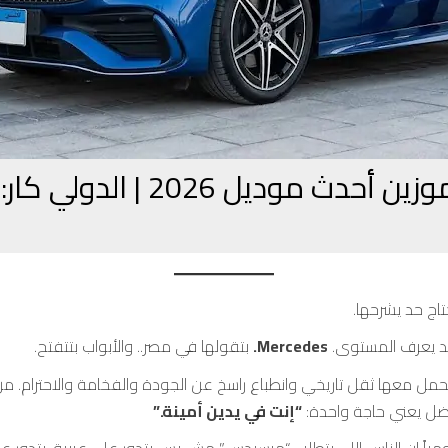
| الدولي كار: لما الاسم وحده بيكفي!
تاج حد يشرحها.
د يعرف المستوى.
Mercedes.
بتقولها في مصر.. والأبواب بتتفتح.
“إنت في يدين أمينة.”