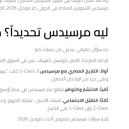
وأنا بعد سنين طويلة في سوق الليموزين المصري، بشوف يوم
مرسيدس الليموزين المتاحة في الدولي كار موديل 2026، الفرق بينها، ومن يحتاج أي واحدة. إيجار سيارات مرسيدس ليموزين أحدث موديل 2026
ليه مرسيدس تحديداً؟ مش BMW ولا Audi ول
ده سؤال حقيقي بيجيلي من عملاء كتير.
الإجابة الصريحة: الاتنين كويسين كعربيات. بس في السوق 
أولاً: التاريخ المصري مع مرسيدس
الـ S-Class 
وبقى جزء من الوجدان المصري.
ثانياً: الانتشار والتوافر
قطع غيار مرسيدس في مصر أوسع وأسهل من BMW وAudi. الشركات الكبيرة زي الدولي كار بتفضل مر
ثالثاً: التقبّل الاجتماعي
C-Class، وإن S-Class هي الكينج.
إيجار سيارات مرسيدس ليموزين أحدث موديل 2026