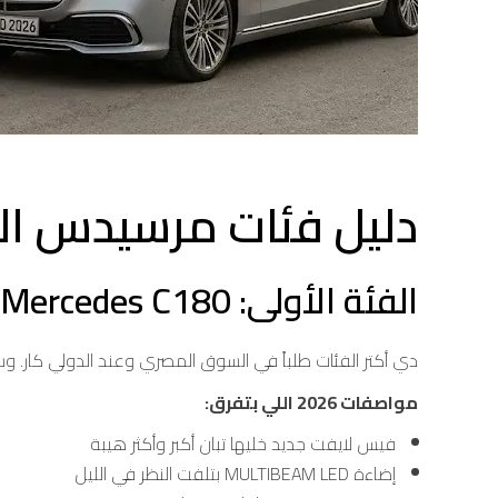
دليل فئات مرسيدس الليموزين 2026: إيه
الفئة الأولى: Mercedes C180 — “الوسط الذهبي”
دي أكتر الفئات طلباً في السوق المصري وعند الدولي كار. وسبب ده بسيط: بتعطيك 80% من فخ
مواصفات 2026 اللي بتفرق:
فيس لايفت جديد خليها تبان أكبر وأكثر هيبة
إضاءة MULTIBEAM LED بتلفت النظر في الليل