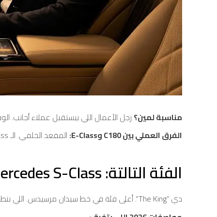
مناسبة لمين؟
رجل الأعمال اللي بيستقبل عملاء أجانب. الوف
الفرق العملي بين C180 وE-Class:
المقعد الخلفي. الـ E-Class أوسع بشكل محسوس. لو راكب تاني وضيف مهم في المقعد الخلفي، E-Class هي الاختيار الصح.
الفئة التالتة: Mercedes S-Class — “ملك الطريق”
دي “The King”. أعلى فئة في خط سيدان مرسيدس. اللي بتطلع منها مش بس “بييجي بسيارة”، ده “حدث”.
مواصفات 2026 اللي بتفرق: