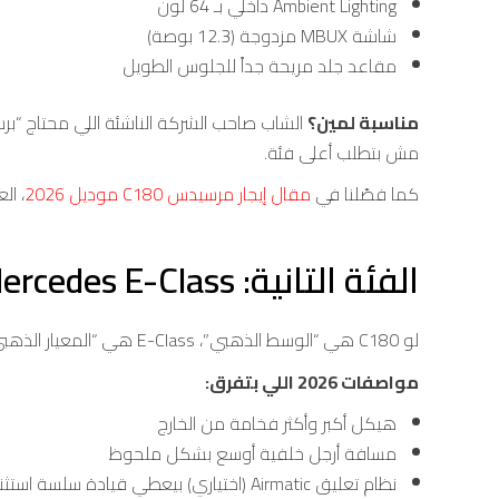
Ambient Lighting داخلي بـ 64 لون
شاشة MBUX مزدوجة (12.3 بوصة)
مقاعد جلد مريحة جداً للجلوس الطويل
مناسبة لمين؟
مش بتطلب أعلى فئة.
كما فصّلنا في
مقال إيجار مرسيدس C180 موديل 2026
، ال
الفئة التانية: Mercedes E-Class — “الكلاسيك الراقي”
لو C180 هي “الوسط الذهبي”، E-Class هي “المعيار الذهبي”. دي العربية اللي لما بتقول “مرسيدس بسائق”، 60% من الناس في دماغها E-Class.
مواصفات 2026 اللي بتفرق:
هيكل أكبر وأكثر فخامة من الخارج
مسافة أرجل خلفية أوسع بشكل ملحوظ
نظام تعليق Airmatic (اختياري) بيعطي قيادة سلسة استثنائية