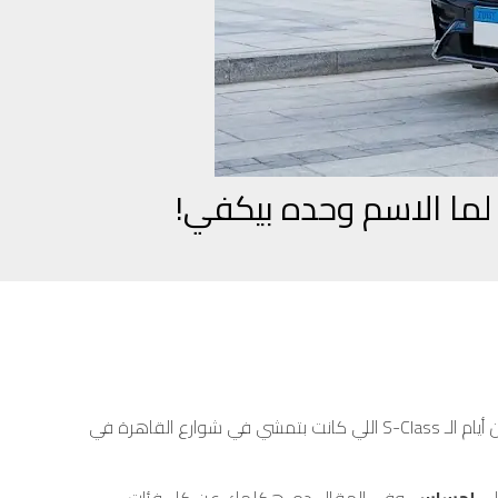
مش مبالغة. ده واقع. في مصر تحديداً، كلمة “مرسيدس” بتحمل معها ثقل تاريخي وانطباع راسخ عن الجودة والفخامة والاحترام. من أيام الـ S-Class اللي كانت بتمشي في شوارع القاهرة في