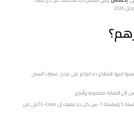
لى
إحساس
. وفي المقال ده، هكلمك عن كل فئات
نوا بيمشوا فيها. الانطباع ده اتراكم على مدى عشرات السنين
ضيفك الأجنبي، عميلك المهم، وعروستك كلهم بيعرفوا مرسيدس. مش كل حد بيعرف يفرق بين BMW سلسلة 5 وسلسلة 7. بس كل حد بيعرف إن E-Class أعلى من