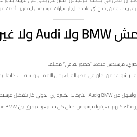
ياً إن الناس اللي بتطلب “مرسيدس” مش بس بتدور على عربية. بتدور ع
ا غيرهم؟
المصري، مرسيدس عندها “حضور ثقافي” مختلف.
كانت “عربية الباشوات” من زمان في مصر. الوزراء، رجال الأعمال، والسفارات كا
سيدس لأن الصيانة مضمونة وأسرع.