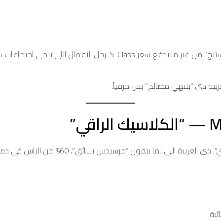
الشاب صاحب الشركة الناشئة اللي محتاج “برستيج” من غير ما يدفع س
عربية دي “بتنهي مصالح” بس حرفياً.