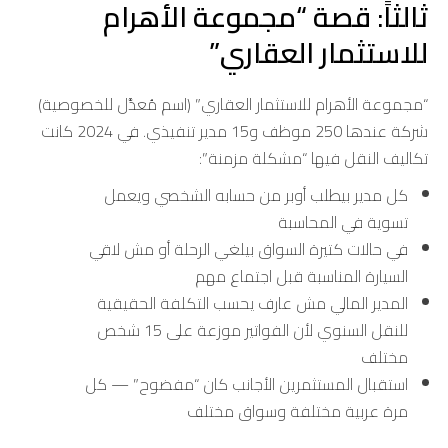
ثالثاً: قصة “مجموعة الأهرام
للاستثمار العقاري”
“مجموعة الأهرام للاستثمار العقاري” (اسم مُعدَّل للخصوصية)
شركة عندها 250 موظف و15 مدير تنفيذي. في 2024 كانت
تكاليف النقل فيها “مشكلة مزمنة”:
كل مدير بيطلب أوبر من حسابه الشخصي ويعمل
تسوية في المحاسبة
في حالات كتيرة السواق بيلغي الرحلة أو مش لاقي
السيارة المناسبة قبل اجتماع مهم
المدير المالي مش عارف يحسب التكلفة الحقيقية
للنقل السنوي لأن الفواتير موزعة على 15 شخص
مختلف
استقبال المستثمرين الأجانب كان “مفضوح” — كل
مرة عربية مختلفة وسواق مختلف