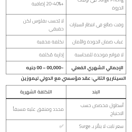
+20-40% إضافية
الذروة
لا يُحسب بفلوس لكن
وقت ضائع في انتظار السيارات
حقيقي
غياب ضمان الجودة والأمان
تكلفة مخفية
لا فواتير موحدة للمحاسبة
إدارية مُكلفة
الإجمالي الشهري الفعلي
~00,000 – 00 جنيه
السيناريو التاني: عقد مؤسسي مع الدولي ليموزين
البند
التكلفة الشهرية
أسطول مخصص حسب
محدد ومتفق عليه مسبقاً
الاحتياج
سعر ثابت لا يتأثر بـ Surge
✅