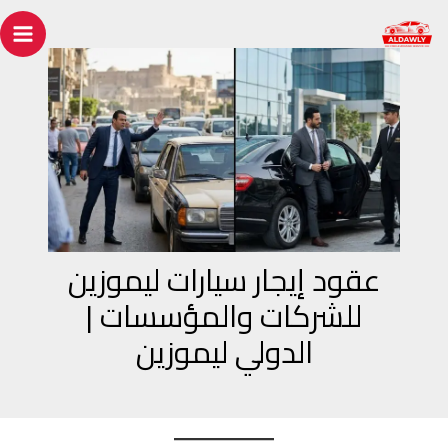
خطي
Post
ain
لى
navigation
enu
لمحتوى
عقود إيجار سيارات ليموزين
للشركات والمؤسسات |
الدولي ليموزين