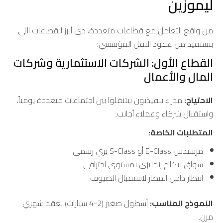
ليموزين
من واقع التعامل مع قطاعات متعددة، دي أبرز القطاعات اللي
بتستفيد من عقود النقل المؤسسي:
القطاع الأول: الشركات الاستثمارية وشركات
المال والأعمال
الاحتياج:
مدراء تنفيذيون بيتنقلوا بين اجتماعات متعددة يومياً،
واستقبال شركاء وعملاء أجانب.
المتطلبات الخاصة:
مرسيدس E-Class أو S-Class بزي رسمي
سواق يتكلم إنجليزي بمستوى احترافي
انتظار داخل المطار لاستقبال الضيوف
النموذج المناسب:
أسطول صغير (2-4 سيارات) بعقد شهري
مرن.