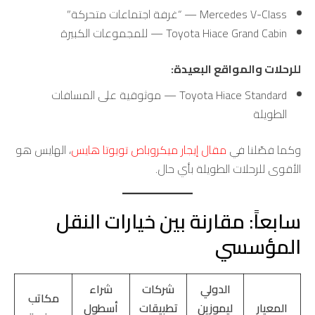
Mercedes V-Class — “غرفة اجتماعات متحركة”
Toyota Hiace Grand Cabin — للمجموعات الكبيرة
للرحلات والمواقع البعيدة:
Toyota Hiace Standard — موثوقية على المسافات
الطويلة
وكما فصّلنا في
مقال إيجار ميكروباص تويوتا هايس
، الهايس هو
الأقوى للرحلات الطويلة بأي حال.
سابعاً: مقارنة بين خيارات النقل
المؤسسي
الدولي
شركات
شراء
مكاتب
المعيار
ليموزين
تطبيقات
أسطول