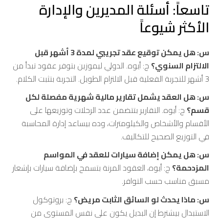
تاسعاً: أسئلة المديرين والإدارة
الأكثر شيوعاً
س: هل يمكن توقيع عقد تجريبي لمدة 3 أشهر قبل
الالتزام السنوي؟
ج: أيوه. الدولي ليموزين بتوفر عقود تبدأ من
3 أشهر للتجربة الفعلية قبل الالتزام الطويل. التجربة بتثبت الكلام.
س: هل العقد يشمل تقارير مالية شهرية مفصلة لكل
قسم؟
ج: أيوه. التقارير بتتضمن عدد الرحلات وتوزيعها على
الأقسام والأشخاص والكيلومترات، وده بيساعد إدارة المحاسبة
في التوزيع الصحيح للتكاليف.
س: هل يمكن إضافة سيارات للعقد في المواسم
المزدحمة؟
ج: أيوه، العقود المرنة بتسمح بإضافة سيارات بإشعار
مسبق مناسب حسب التوافر.
س: ماذا يحدث لو السائق الثابت مريض؟
ج: بروتوكول
الاستبدال بيشترط إن البديل يكون على نفس المستوى من