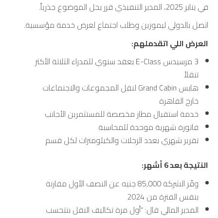
في يناير 2025، المدير التنفيذي قرر يحل الموضوع جذرياً.
اتصل بالدولي ليموزين وطلب اجتماع لعرض خدمة مؤسسية.
العرض اللي اتقدملهم:
3 مرسيدس E-Class بعقد سنوي للمدراء الثلاثة الأكثر
تنقلاً
هايس Grand Cabin لنقل المجموعات والاجتماعات
خارج القاهرة
خدمة استقبال مطار مخصصة للمستثمرين الأجانب
فاتورة شهرية موحدة للمحاسبة
تقرير شهري بعدد الرحلات والكيلومترات لكل قسم
النتيجة بعد 6 أشهر:
وفّر الشركة 85,000 جنيه عن النصف الأول مقارنة
بنفس الفترة من 2024
المدير المالي قال: “أول مرة تكاليف النقل بتتحسب