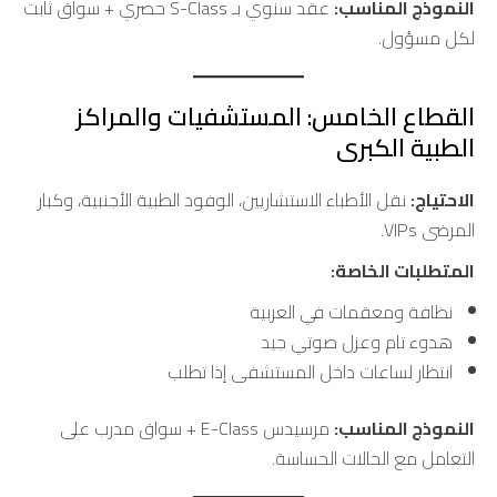
النموذج المناسب:
عقد سنوي بـ S-Class حصري + سواق ثابت
لكل مسؤول.
القطاع الخامس: المستشفيات والمراكز
الطبية الكبرى
الاحتياج:
نقل الأطباء الاستشاريين، الوفود الطبية الأجنبية، وكبار
المرضى VIPs.
المتطلبات الخاصة:
نظافة ومعقمات في العربية
هدوء تام وعزل صوتي جيد
انتظار لساعات داخل المستشفى إذا تطلب
النموذج المناسب:
مرسيدس E-Class + سواق مدرب على
التعامل مع الحالات الحساسة.