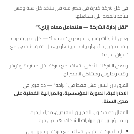
في كل شركة كبيرة في مصر، فيه قرار بيتاخد كل سنة ومش
بيتأخذ بالجدية اللي يستاهلها:
“نقل إدارة الشركة — هنتعامل معاه إزاي؟”
بعض الشركات بتسيب الموضوع “مفتوحاً” — كل مدير يتصرف
بنفسه. بتيجيه أوبر، أو بياخد عربيته، أو بيعمل اتفاق شخصي مع
“سواق عارفه”.
وبعض الشركات الأذكى بتتعاقد مع شركة نقل محترمة وبتوفر
وقت وفلوس ومشاكل لا حصر لها.
الفرق بين الاتنين مش فقط في “الراحة” — ده فرق في
الاحترافية، الصورة المؤسسية، والميزانية الفعلية على
مدى السنة.
المقال ده مكتوب للمديرين التنفيذيين، مدراء الإدارة،
والمسؤولين عن ميزانيات الشركات. هتلاقي فيه:
ليه الشركات الكبرى بتتعاقد مع شركة ليموزين بدل