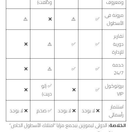
ومعروف
وظّفت)
مرونة في
⚠️
❌
⚠️
✅
الأسطول
تقارير
دورية
✅
✅
⚠️
❌
للإدارة
خدمة
❌
⚠️
✅
✅
24/7
بروتوكول
✅ (لو
❌
❌
✅
VIP
دربت)
استثمار
❌ لا يوجد
❌ لا يوجد
✅ ضخم
❌ لا يوجد
رأسمالي
الخلاصة:
الدولي ليموزين بيجمع مزايا “امتلاك الأسطول الخاص”