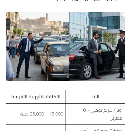
البند
التكلفة الشهرية التقريبية
أوبر / كريم يومي × 10
15,000 – 25,000 جنيه
مديرين
Surge Pricing في أوقات