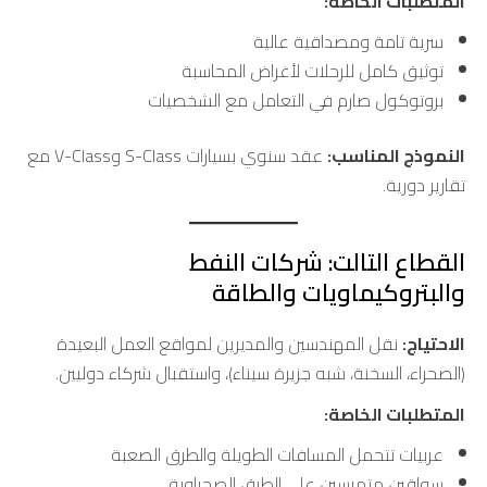
المتطلبات الخاصة:
سرية تامة ومصداقية عالية
توثيق كامل للرحلات لأغراض المحاسبة
بروتوكول صارم في التعامل مع الشخصيات
النموذج المناسب:
عقد سنوي بسيارات S-Class وV-Class مع
تقارير دورية.
القطاع التالت: شركات النفط
والبتروكيماويات والطاقة
الاحتياج:
نقل المهندسين والمديرين لمواقع العمل البعيدة
(الصحراء، السخنة، شبه جزيرة سيناء)، واستقبال شركاء دوليين.
المتطلبات الخاصة:
عربيات تتحمل المسافات الطويلة والطرق الصعبة
سواقين متمرسين على الطرق الصحراوية