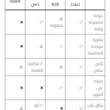
صغيرة
(عقد)
B2B
خاص
جودة
⚠️
مضمونة
✅
✅
❌
متفاوتة
وثابتة
فاتورة
موحدة
✅
✅
⚠️
❌
للمحاسبة
تأمين
✅ (تكلفة
⚠️
⚠️
✅
شامل
إضافية)
صيانة
على
✅
✅
❌
❌
المورد
سائق ثابت
✅ (لو
⚠️
❌
✅