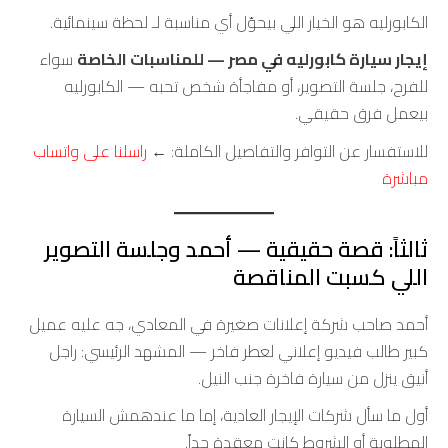
الكابورليه هو الخيار اللي بيحوّل أي مناسبة لـ لحظة سينمائية.
إيجار سيارة كابورليه في مصر — للمناسبات الخاصة
سواء
للفرح، جلسة التصوير، أو مفاجأة شخص تحبه — الكابورليه
بيعمل فرق حقيقي.
للاستفسار عن التوافر والتفاصيل الكاملة: ←
راسلنا على واتساب
مباشرة
ثالثاً: قصة حقيقية — أحمد وجلسة التصوير
اللي كسبت المناقصة
أحمد صاحب شركة إعلانات صغيرة في المعادي، جه عليه عميل
كبير طالب فيديو إعلاني لعطر فاخر — المشهد الرئيسي: راجل
أنيق ينزل من سيارة فاخرة جنب النيل.
أول ما سأل شركات الإيجار العادية، إما ما عندهمش السيارة
المطلوبة أو الشروط كانت معقدة جداً.