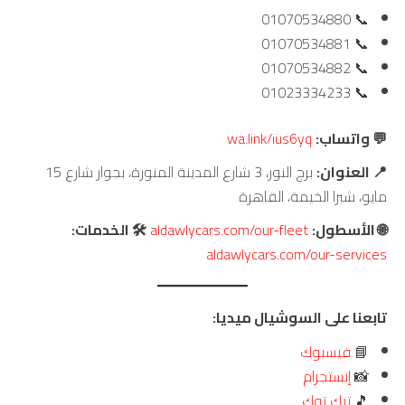
📞 01070534880
📞 01070534881
📞 01070534882
📞 01023334233
💬 واتساب:
wa.link/ius6yq
📍 العنوان:
برج النور، 3 شارع المدينة المنورة، بجوار شارع 15
مايو، شبرا الخيمة، القاهرة
🌐 الأسطول:
aldawlycars.com/our-fleet
🛠️ الخدمات:
aldawlycars.com/our-services
تابعنا على السوشيال ميديا:
📘
فيسبوك
📸
إنستجرام
🎵
تيك توك