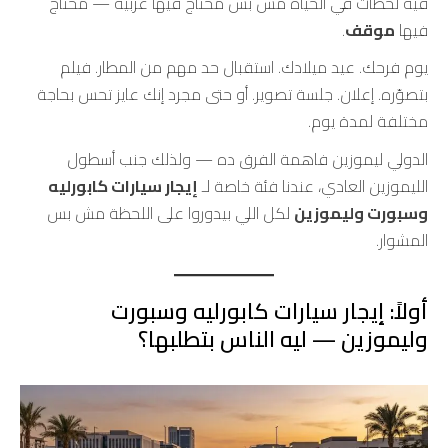
فيه لحظات في الحياة مش بس محتاج فيها عربية — محتاج
فيها
موقف
.
يوم فرحك. عيد ميلادك. استقبال حد مهم من المطار. فيلم
بتصوّره. إعلان. جلسة تصوير. أو حتى مجرد إنك عايز تحس بحاجة
مختلفة لمدة يوم.
الدولي ليموزين فاهمة الفرق ده — ولذلك جنب أسطول
الليموزين العادي، عندنا فئة خاصة لـ
إيجار سيارات كابورليه
وسبورت وليموزين
لكل اللي بيدوروا على اللحظة مش بس
المشوار.
أولاً: إيجار سيارات كابورليه وسبورت
وليموزين — ليه الناس بتطلبها؟