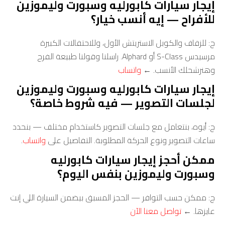
إيجار سيارات كابورليه وسبورت وليموزين
للأفراح — إيه أنسب خيار؟
ج: للزفاف والكوبل الاستريتش الأول، وللاحتفالات الكبيرة
مرسيدس S-Class أو Alphard. راسلنا وقولنا طبيعة الفرح
وهنرشحلك الأنسب. ←
واتساب
إيجار سيارات كابورليه وسبورت وليموزين
لجلسات التصوير — فيه شروط خاصة؟
ج: أيوه، بنتعامل مع جلسات التصوير كاستخدام مختلف — بنحدد
ساعات التصوير ونوع الحركة المطلوبة. التفاصيل على
واتساب
.
ممكن أحجز إيجار سيارات كابورليه
وسبورت وليموزين بنفس اليوم؟
ج: ممكن حسب التوافر — الحجز المسبق بيضمن السيارة اللي إنت
عايزها. ←
تواصل معنا الآن