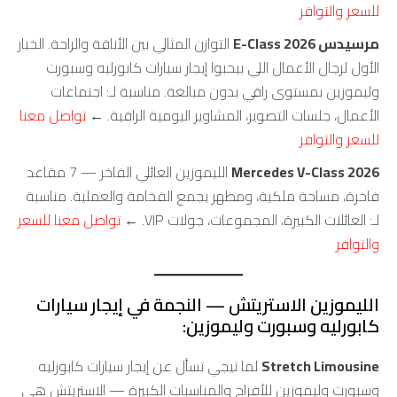
للسعر والتوافر
مرسيدس E-Class 2026
التوازن المثالي بين الأناقة والراحة. الخيار
الأول لرجال الأعمال اللي بيحبوا إيجار سيارات كابورليه وسبورت
وليموزين بمستوى راقي بدون مبالغة. مناسبة لـ: اجتماعات
الأعمال، جلسات التصوير، المشاوير اليومية الراقية. ←
تواصل معنا
للسعر والتوافر
Mercedes V-Class 2026
الليموزين العائلي الفاخر — 7 مقاعد
فاخرة، مساحة ملكية، ومظهر يجمع الفخامة والعملية. مناسبة
لـ: العائلات الكبيرة، المجموعات، جولات VIP. ←
تواصل معنا للسعر
والتوافر
الليموزين الاستريتش — النجمة في إيجار سيارات
كابورليه وسبورت وليموزين:
Stretch Limousine
لما تيجي تسأل عن إيجار سيارات كابورليه
وسبورت وليموزين للأفراح والمناسبات الكبيرة — الاستريتش هي