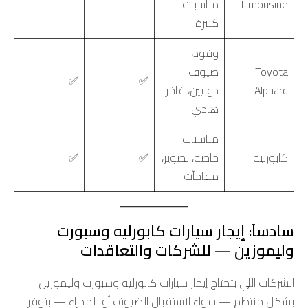
Limousine
مناسبات
كبيرة
وفود،
Toyota
ضيوف
✅
✅
Alphard
دوليين، فاخر
هادي
مناسبات
كابورليه
خاصة، تصوير،
✅
✅
مفاجآت
سادساً: إيجار سيارات كابورليه وسبورت
وليموزين — للشركات والتعاقدات
الشركات اللي بتحتاج إيجار سيارات كابورليه وسبورت وليموزين
بشكل منتظم — سواء لاستقبال الضيوف أو للمدراء — بتوفر