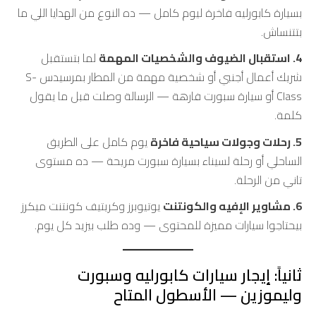
بسيارة كابورليه فاخرة ليوم كامل — ده النوع من الهدايا اللي ما
بتتنساش.
4. استقبال الضيوف والشخصيات المهمة
لما بتستقبل
شريك أعمال أجنبي أو شخصية مهمة من المطار بمرسيدس S-
Class أو سيارة سبورت فارهة — الرسالة وصلت قبل ما يقول
كلمة.
5. رحلات وجولات سياحية فاخرة
يوم كامل على الطريق
الساحلي أو رحلة لسيناء بسيارة سبورت مريحة — ده مستوى
تاني من الرحلة.
6. مشاوير الإفيه والكونتنت
يوتيوبرز وكريتيف كونتنت ميكرز
بيحتاجوا سيارات مميزة للمحتوى — وده طلب بيزيد كل يوم.
ثانياً: إيجار سيارات كابورليه وسبورت
وليموزين — الأسطول المتاح