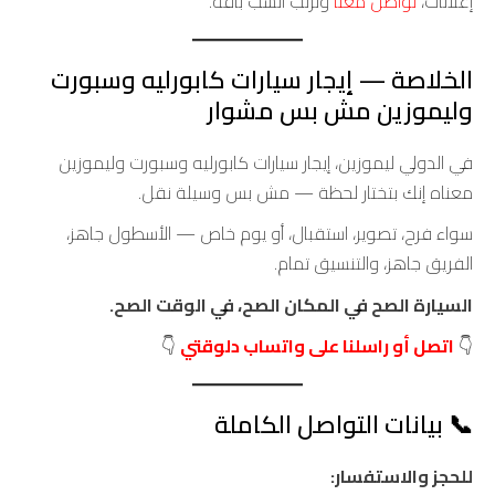
إعلانات،
تواصل معنا
ونرتب أنسب باقة.
الخلاصة — إيجار سيارات كابورليه وسبورت
وليموزين مش بس مشوار
في الدولي ليموزين، إيجار سيارات كابورليه وسبورت وليموزين
معناه إنك بتختار لحظة — مش بس وسيلة نقل.
سواء فرح، تصوير، استقبال، أو يوم خاص — الأسطول جاهز،
الفريق جاهز، والتنسيق تمام.
السيارة الصح في المكان الصح، في الوقت الصح.
👇
اتصل أو راسلنا على واتساب دلوقتي
👇
📞 بيانات التواصل الكاملة
للحجز والاستفسار: