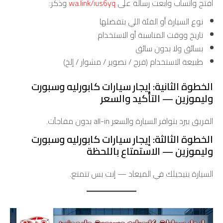
افتح واتساب وابعت رسالة على
wa.link/ius6yq
وذكر:
نوع السيارة أو الفئة اللي بتفضلها
تاريخ ووقت المناسبة أو الاستخدام
بسائق ولا بدون سائق
طبيعة الاستخدام (فرح / تصوير / مشوار / إلخ)
الخطوة الثانية: إيجار سيارات كابورليه وسبورت
وليموزين — التأكيد والسعر
الفريق بيرد بتوافر السيارة والسعر all-in بدون مفاجآت.
الخطوة الثالثة: إيجار سيارات كابورليه وسبورت
وليموزين — الاستمتاع باللحظة
السيارة بتيجيلك في الميعاد — إنت بس تتمتع.