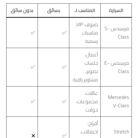
السيارة
المناسب لـ
بسائق
بدون سائق
ضيوف VIP،
مرسيدس S-
مناسبات
✅
✅
Class
رسمية
أعمال،
مرسيدس E-
جلسات
✅
✅
Class
تصوير،
مشاوير راقية
عائلات،
Mercedes
مجموعات،
✅
✅
V-Class
جولات
أفراح،
Stretch
احتفالات،
❌
✅