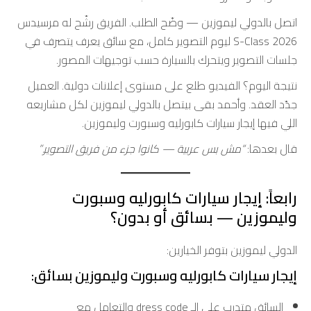
اتصل بالدولي ليموزين — وضّح الطلب. الفريق رشّح له مرسيدس
S-Class 2026 ليوم التصوير كامل، مع سائق يعرف يتصرف في
جلسات التصوير ويتحرك بالسيارة حسب توجيهات المصور.
نتيجة اليوم؟ الفيديو طلع على مستوى إعلانات دولية. العميل
جدّد العقد. وأحمد بقى بيتصل بالدولي ليموزين لكل مشاريعه
اللي فيها إيجار سيارات كابورليه وسبورت وليموزين.
قال بعدها:
“مش بس عربية — كانوا جزء من فريق التصوير.”
رابعاً: إيجار سيارات كابورليه وسبورت
وليموزين — بسائق أو بدون؟
الدولي ليموزين بتوفر الخيارين:
إيجار سيارات كابورليه وسبورت وليموزين بسائق:
السائق متدرب على الـ dress code والتعامل مع