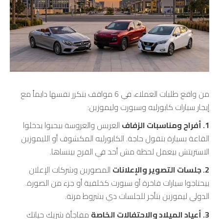
من واقع طلبات العملاء، في 6 مواقف بتكرر نفسها دايماً مع
إيجار سيارات كابورليه وسبورت وليموزين:
1. أفراح ومناسبات الزفاف
العريس والعروسة بيحبوا يدخلوا
القاعة بسيارة بتقول حاجة. الكابورليه المكشوف أو الليموزين
الاستريتش بيعمل لحظة مش أحد في الفرح بينساها.
2. جلسات التصوير والإعلانات
المصورين وشركات الإعلان
بيحتاجوا سيارات فاخرة أو سبورت كخلفية أو جزء من الصورة.
الدولي ليموزين بتأجر للجلسات دي بشروط مرنة.
3. أعياد الميلاد والاحتفالات الخاصة
مفاجأة شريك حياتك