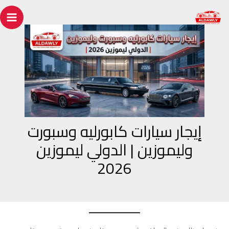
خطي
Post
ain
لى
navigation
enu
لمحتوى
إيجار سيارات كابورليه وسبورت
وليموزين | الدولي ليموزين
2026