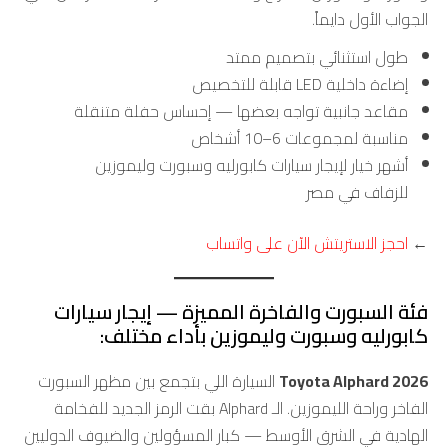
الجواب الأول دايماً.
طول استثنائي بتصميم ممتد
إضاءة داخلية LED قابلة للتخصيص
مقاعد جانبية تواجه بعضها — إحساس حفلة متنقلة
مناسبة لمجموعات 6–10 أشخاص
أشهر خيار لإيجار سيارات كابورليه وسبورت وليموزين
للزفاف في مصر
←
احجز الاستريتش الآن على واتساب
فئة السبورت والفاخرة المميزة — إيجار سيارات
كابورليه وسبورت وليموزين بأداء مختلف:
Toyota Alphard 2026
السيارة اللي بتجمع بين مظهر السبورت
الفاخر وراحة الليموزين. الـ Alphard بقت الرمز الجديد للفخامة
الهادية في الشرق الأوسط — كبار المسؤولين والضيوف الدوليين